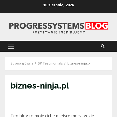
Skip
10 sierpnia, 2026
to
content
Primary
Menu
Strona główna
SP Testimonials
biznes-ninja.pl
biznes-ninja.pl
Ten blog to moje ciche miejsce mocy, gdzie